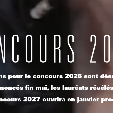
NCOURS 2
ons pour le concours 2026 sont dés
noncés fin mai, les lauréats révélés
ncours 2027 ouvrira en janvier pro