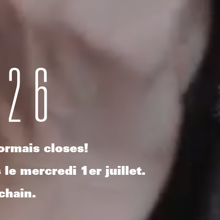
026
ormais closes!
 le mercredi 1er juillet.
chain.